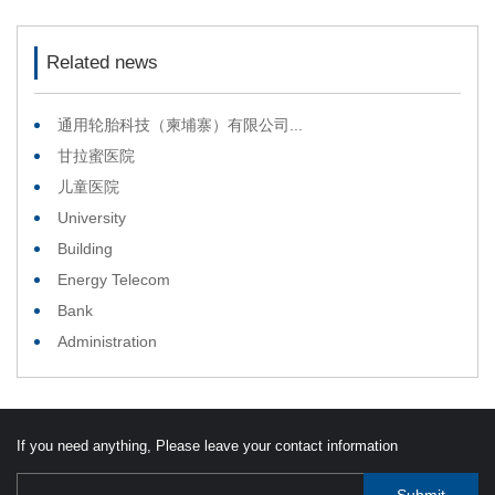
Related news
通用轮胎科技（柬埔寨）有限公司...
甘拉蜜医院
儿童医院
University
Building
Energy Telecom
Bank
Administration
If you need anything, Please leave your contact information